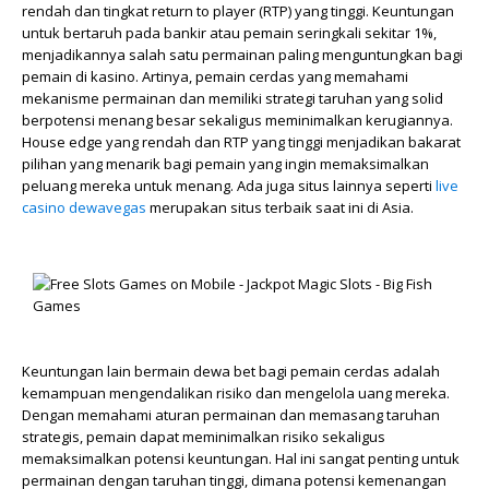
rendah dan tingkat return to player (RTP) yang tinggi. Keuntungan
untuk bertaruh pada bankir atau pemain seringkali sekitar 1%,
menjadikannya salah satu permainan paling menguntungkan bagi
pemain di kasino. Artinya, pemain cerdas yang memahami
mekanisme permainan dan memiliki strategi taruhan yang solid
berpotensi menang besar sekaligus meminimalkan kerugiannya.
House edge yang rendah dan RTP yang tinggi menjadikan bakarat
pilihan yang menarik bagi pemain yang ingin memaksimalkan
peluang mereka untuk menang. Ada juga situs lainnya seperti
live
casino dewavegas
merupakan situs terbaik saat ini di Asia.
Keuntungan lain bermain dewa bet bagi pemain cerdas adalah
kemampuan mengendalikan risiko dan mengelola uang mereka.
Dengan memahami aturan permainan dan memasang taruhan
strategis, pemain dapat meminimalkan risiko sekaligus
memaksimalkan potensi keuntungan. Hal ini sangat penting untuk
permainan dengan taruhan tinggi, dimana potensi kemenangan