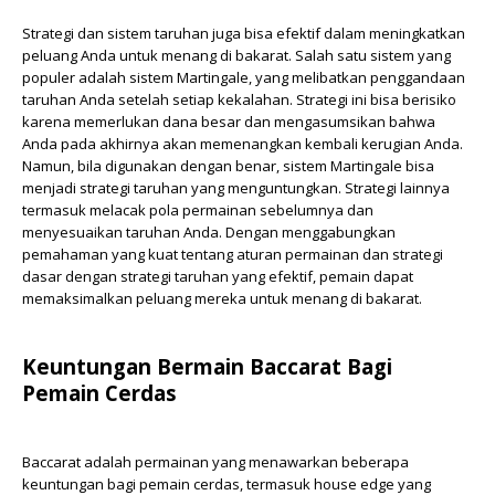
Strategi dan sistem taruhan juga bisa efektif dalam meningkatkan
peluang Anda untuk menang di bakarat. Salah satu sistem yang
populer adalah sistem Martingale, yang melibatkan penggandaan
taruhan Anda setelah setiap kekalahan. Strategi ini bisa berisiko
karena memerlukan dana besar dan mengasumsikan bahwa
Anda pada akhirnya akan memenangkan kembali kerugian Anda.
Namun, bila digunakan dengan benar, sistem Martingale bisa
menjadi strategi taruhan yang menguntungkan. Strategi lainnya
termasuk melacak pola permainan sebelumnya dan
menyesuaikan taruhan Anda. Dengan menggabungkan
pemahaman yang kuat tentang aturan permainan dan strategi
dasar dengan strategi taruhan yang efektif, pemain dapat
memaksimalkan peluang mereka untuk menang di bakarat.
Keuntungan Bermain Baccarat Bagi
Pemain Cerdas
Baccarat adalah permainan yang menawarkan beberapa
keuntungan bagi pemain cerdas, termasuk house edge yang