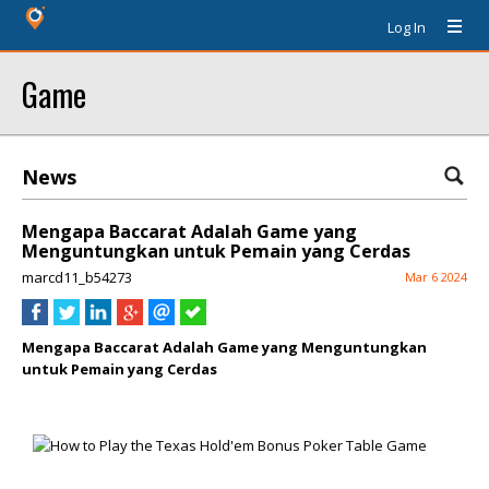
Log In
Game
News
Mengapa Baccarat Adalah Game yang
Menguntungkan untuk Pemain yang Cerdas
marcd11_b54273
Mar 6 2024
Mengapa Baccarat Adalah Game yang Menguntungkan
untuk Pemain yang Cerdas