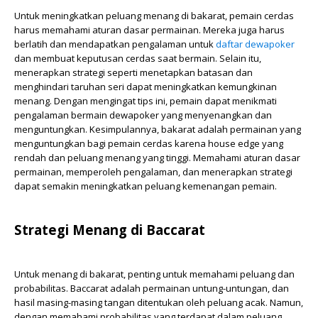
Untuk meningkatkan peluang menang di bakarat, pemain cerdas
harus memahami aturan dasar permainan. Mereka juga harus
berlatih dan mendapatkan pengalaman untuk
daftar dewapoker
dan membuat keputusan cerdas saat bermain. Selain itu,
menerapkan strategi seperti menetapkan batasan dan
menghindari taruhan seri dapat meningkatkan kemungkinan
menang. Dengan mengingat tips ini, pemain dapat menikmati
pengalaman bermain dewapoker yang menyenangkan dan
menguntungkan. Kesimpulannya, bakarat adalah permainan yang
menguntungkan bagi pemain cerdas karena house edge yang
rendah dan peluang menang yang tinggi. Memahami aturan dasar
permainan, memperoleh pengalaman, dan menerapkan strategi
dapat semakin meningkatkan peluang kemenangan pemain.
Strategi Menang di Baccarat
Untuk menang di bakarat, penting untuk memahami peluang dan
probabilitas. Baccarat adalah permainan untung-untungan, dan
hasil masing-masing tangan ditentukan oleh peluang acak. Namun,
dengan memahami probabilitas yang terdapat dalam peluang,