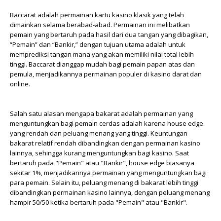
Baccarat adalah permainan kartu kasino klasik yang telah
dimainkan selama berabad-abad. Permainan ini melibatkan
pemain yang bertaruh pada hasil dari dua tangan yang dibagikan,
“Pemain” dan “Bankir,” dengan tujuan utama adalah untuk
memprediksi tangan mana yang akan memiliki nilai total lebih
tinggi. Baccarat dianggap mudah bagi pemain papan atas dan
pemula, menjadikannya permainan populer di kasino darat dan
online.
Salah satu alasan mengapa bakarat adalah permainan yang
menguntungkan bagi pemain cerdas adalah karena house edge
yang rendah dan peluang menang yang tinggi. Keuntungan
bakarat relatif rendah dibandingkan dengan permainan kasino
lainnya, sehingga kurang menguntungkan bagi kasino. Saat
bertaruh pada "Pemain" atau "Bankir", house edge biasanya
sekitar 1%, menjadikannya permainan yang menguntungkan bagi
para pemain. Selain itu, peluang menang di bakarat lebih tinggi
dibandingkan permainan kasino lainnya, dengan peluang menang
hampir 50/50 ketika bertaruh pada "Pemain" atau "Bankir".